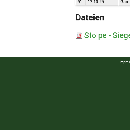
61
12.10.25
Gard
Dateien
Stolpe - Sieg
Impre