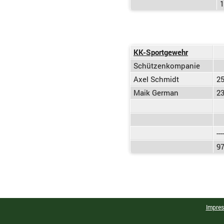
1
KK-Sportgewehr
Schützenkompanie
Axel Schmidt
25
Maik German
23
---
9
Impre