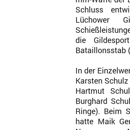
Schluss entw
Lüchower G
Schießleistung
die Gildespo
Bataillonsstab 
In der Einzelwe
Karsten Schulz
Hartmut Schu
Burghard Schu
Ringe). Beim 
hatte Maik Ge