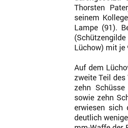
Thorsten Pate
seinem Kolleg
Lampe (91). B
(Schützengild
Lüchow) mit je 
Auf dem Lüchow
zweite Teil des
zehn Schüsse 
sowie zehn Sch
erwiesen sich 
deutlich weniger
mm-Waffe der B