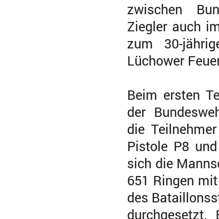
zwischen Bun
Ziegler auch im
zum 30-jähri
Lüchower Feue
Beim ersten T
der Bundesweh
die Teilnehmer
Pistole P8 un
sich die Manns
651 Ringen mi
des Bataillonss
durchgesetzt.