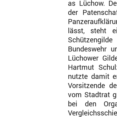
as Lüchow. Der
der Patensch
Panzeraufkläru
lässt, steht 
Schützengild
Bundeswehr un
Lüchower Gild
Hartmut Schul
nutzte damit e
Vorsitzende d
vom Stadtrat g
bei den Orga
Vergleichssch