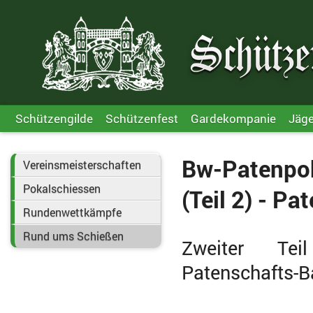
Schützengilde
Schützenfest
Gardekompanie
Jäg
Bw-Patenpok
Vereinsmeisterschaften
Pokalschiessen
(Teil 2) - P
Rundenwettkämpfe
Rund ums Schießen
Zweiter Tei
Patenschafts-Ba