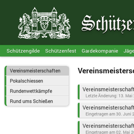
Schützengilde
Schützenfest
Gardekompanie
Jäg
Vereinsmeisters
Vereinsmeisterschaften
Pokalschiessen
Vereinsmeisterschaf
Rundenwettkämpfe
Letzte Änderung: 13. Mai
Rund ums Schießen
Vereinsmeisterschaf
Eingetragen am 30. Juni 
Vereinsmeisterschaf
Eingetragen am 02. Mai 2